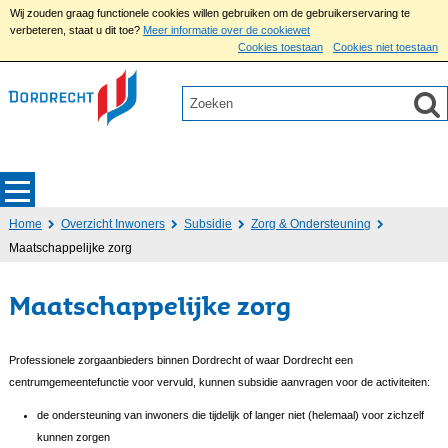
Wij zouden graag functionele cookies willen gebruiken om de gebruikerservaring te
verbeteren, staat u dit toe?
Meer informatie over de cookiewet
Cookies toestaan
Cookies niet toestaan
Home
Overzicht Inwoners
Subsidie
Zorg & Ondersteuning
Maatschappelijke zorg
Maatschappelijke zorg
Professionele zorgaanbieders binnen Dordrecht of waar Dordrecht een
centrumgemeentefunctie voor vervuld, kunnen subsidie aanvragen voor de activiteiten:
de ondersteuning van inwoners die tijdelijk of langer niet (helemaal) voor zichzelf
kunnen zorgen