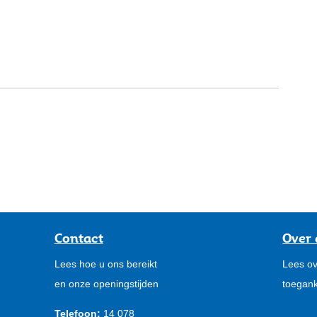
Contact
Over 
Lees hoe u ons bereikt
Lees ov
en onze openingstijden
toegank
Telefoon:
14 078