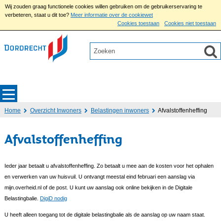
Wij zouden graag functionele cookies willen gebruiken om de gebruikerservaring te
verbeteren, staat u dit toe?
Meer informatie over de cookiewet
Cookies toestaan
Cookies niet toestaan
Home
Overzicht Inwoners
Belastingen inwoners
Afvalstoffenheffing
Afvalstoffenheffing
Ieder jaar betaalt u afvalstoffenheffing. Zo betaalt u mee aan de kosten voor het ophalen
en verwerken van uw huisvuil. U ontvangt meestal eind februari een aanslag via
mijn.overheid.nl of de post. U kunt uw aanslag ook online bekijken in de Digitale
Belastingbalie.
DigiD nodig
U heeft alleen toegang tot de digitale belastingbalie als de aanslag op uw naam staat.