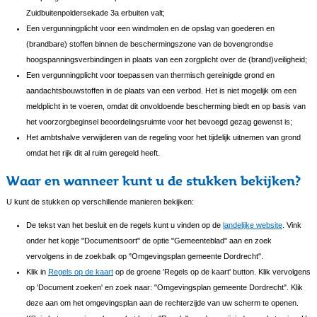
Zuidbuitenpoldersekade 3a erbuiten valt;
Een vergunningplicht voor een windmolen en de opslag van goederen en
(brandbare) stoffen binnen de beschermingszone van de bovengrondse
hoogspanningsverbindingen in plaats van een zorgplicht over de (brand)veiligheid;
Een vergunningplicht voor toepassen van thermisch gereinigde grond en
aandachtsbouwstoffen in de plaats van een verbod. Het is niet mogelijk om een
meldplicht in te voeren, omdat dit onvoldoende bescherming biedt en op basis van
het voorzorgbeginsel beoordelingsruimte voor het bevoegd gezag gewenst is;
Het ambtshalve verwijderen van de regeling voor het tijdelijk uitnemen van grond
omdat het rijk dit al ruim geregeld heeft.
Waar en wanneer kunt u de stukken bekijken?
U kunt de stukken op verschillende manieren bekijken:
De tekst van het besluit en de regels kunt u vinden op de
landelijke website
. Vink
onder het kopje "Documentsoort" de optie "Gemeenteblad" aan en zoek
vervolgens in de zoekbalk op "Omgevingsplan gemeente Dordrecht".
Klik in
Regels op de kaart
op de groene 'Regels op de kaart' button. Klik vervolgens
op 'Document zoeken' en zoek naar: "Omgevingsplan gemeente Dordrecht". Klik
deze aan om het omgevingsplan aan de rechterzijde van uw scherm te openen.