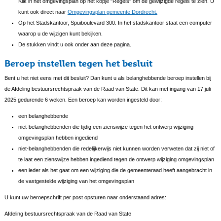
Klik in het omgevingsplan op het kopje "Regels" om de gewijzigde regels te zien. U
kunt ook direct naar
Omgevingsplan gemeente Dordrecht.
Op het Stadskantoor, Spuiboulevard 300. In het stadskantoor staat een computer
waarop u de wijzigen kunt bekijken.
De stukken vindt u ook onder aan deze pagina.
Beroep instellen tegen het besluit
Bent u het niet eens met dit besluit? Dan kunt u als belanghebbende beroep instellen bij
de Afdeling bestuursrechtspraak van de Raad van State. Dit kan met ingang van 17 juli
2025 gedurende 6 weken. Een beroep kan worden ingesteld door:
een belanghebbende
niet-belanghebbenden die tijdig een zienswijze tegen het ontwerp wijziging
omgevingsplan hebben ingediend
niet-belanghebbenden die redelijkerwijs niet kunnen worden verweten dat zij niet of
te laat een zienswijze hebben ingediend tegen de ontwerp wijziging omgevingsplan
een ieder als het gaat om een wijziging die de gemeenteraad heeft aangebracht in
de vastgestelde wijziging van het omgevingsplan
U kunt uw beroepschrift per post opsturen naar onderstaand adres:
Afdeling bestuursrechtspraak van de Raad van State