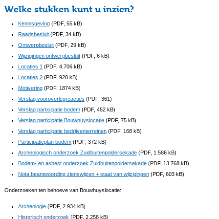
Welke stukken kunt u inzien?
Kennisgeving
(PDF, 55 kB)
Raadsbesluit
(PDF, 34 kB)
Ontwerpbesluit
(PDF, 29 kB)
Wijzigingen ontwerpbesluit
(PDF, 6 kB)
Locaties 1
(PDF, 4.706 kB)
Locaties 2
(PDF, 920 kB)
Motivering
(PDF, 1874 kB)
Verslag vooroverlegreacties
(PDF, 361)
Verslag participatie bodem
(PDF, 452 kB)
Verslag participatie Bouwhuyslocatie
(PDF, 75 kB)
Verslag participatie bedrijventerreinen
(PDF, 168 kB)
Participatieplan bodem
(PDF, 372 kB)
Archeologisch onderzoek Zuidbuitenpoldersekade
(PDF, 1.586 kB)
Bodem- en asbest onderzoek Zuidbuitenpoldersekade
(PDF, 13.768 kB)
Nota beantwoording zienswijzen + staat van wijzigingen
(PDF, 603 kB)
Onderzoeken ten behoeve van Bouwhuyslocatie:
Archeologie
(PDF, 2.934 kB)
Historisch onderzoek
(PDF, 2.258 kB)