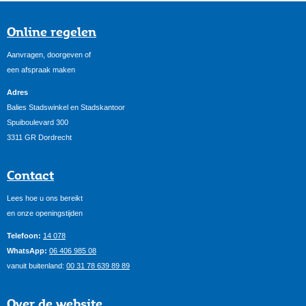
Online regelen
Aanvragen, doorgeven of
een afspraak maken
Adres
Balies Stadswinkel en Stadskantoor
Spuiboulevard 300
3311 GR Dordrecht
Contact
Lees hoe u ons bereikt
en onze openingstijden
Telefoon:
14 078
WhatsApp:
06 406 985 08
vanuit buitenland:
00 31 78 639 89 89
Over de website