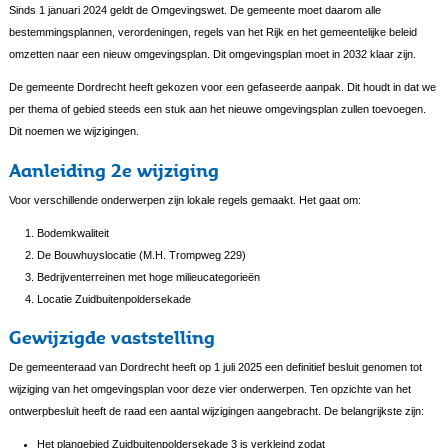
Sinds 1 januari 2024 geldt de Omgevingswet. De gemeente moet daarom alle
bestemmingsplannen, verordeningen, regels van het Rijk en het gemeentelijke beleid
omzetten naar een nieuw omgevingsplan. Dit omgevingsplan moet in 2032 klaar zijn.
De gemeente Dordrecht heeft gekozen voor een gefaseerde aanpak. Dit houdt in dat we
per thema of gebied steeds een stuk aan het nieuwe omgevingsplan zullen toevoegen.
Dit noemen we wijzigingen.
Aanleiding 2e wijziging
Voor verschillende onderwerpen zijn lokale regels gemaakt. Het gaat om:
Bodemkwaliteit
De Bouwhuyslocatie (M.H. Trompweg 229)
Bedrijventerreinen met hoge milieucategorieën
Locatie Zuidbuitenpoldersekade
Gewijzigde vaststelling
De gemeenteraad van Dordrecht heeft op 1 juli 2025 een definitief besluit genomen tot
wijziging van het omgevingsplan voor deze vier onderwerpen. Ten opzichte van het
ontwerpbesluit heeft de raad een aantal wijzigingen aangebracht. De belangrijkste zijn:
Het plangebied Zuidbuitenpoldersekade 3 is verkleind zodat