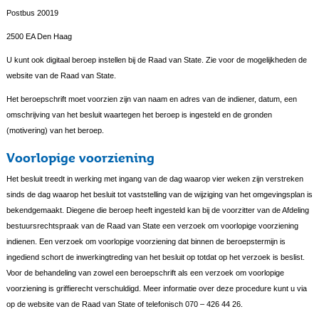
Postbus 20019
2500 EA Den Haag
U kunt ook digitaal beroep instellen bij de Raad van State. Zie voor de mogelijkheden de
website van de Raad van State.
Het beroepschrift moet voorzien zijn van naam en adres van de indiener, datum, een
omschrijving van het besluit waartegen het beroep is ingesteld en de gronden
(motivering) van het beroep.
Voorlopige voorziening
Het besluit treedt in werking met ingang van de dag waarop vier weken zijn verstreken
sinds de dag waarop het besluit tot vaststelling van de wijziging van het omgevingsplan is
bekendgemaakt. Diegene die beroep heeft ingesteld kan bij de voorzitter van de Afdeling
bestuursrechtspraak van de Raad van State een verzoek om voorlopige voorziening
indienen. Een verzoek om voorlopige voorziening dat binnen de beroepstermijn is
ingediend schort de inwerkingtreding van het besluit op totdat op het verzoek is beslist.
Voor de behandeling van zowel een beroepschrift als een verzoek om voorlopige
voorziening is griffierecht verschuldigd. Meer informatie over deze procedure kunt u via
op de website van de Raad van State of telefonisch 070 – 426 44 26.