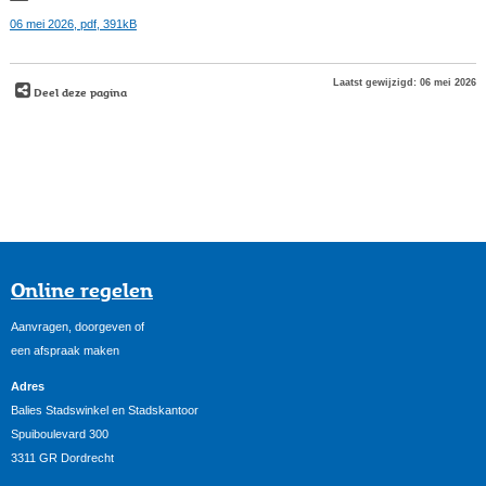
06 mei 2026,
pdf
, 391kB
Laatst gewijzigd: 06 mei 2026
Deel deze pagina
Online regelen
Aanvragen, doorgeven of
een afspraak maken
Adres
Balies Stadswinkel en Stadskantoor
Spuiboulevard 300
3311 GR Dordrecht