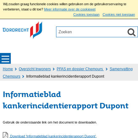
Wij zouden graag functionele cookies willen gebruiken om de gebruikerservaring te
verbeteren, staat u dit toe?
Meer informatie over de cookiewet
Cookies toestaan
Cookies niet toestaan
Home
Overzicht Inwoners
PFAS en dossier Chemours
Samenvatting
Chemours
Informatieblad kankerincidentierapport Dupont
Informatieblad
kankerincidentierapport Dupont
Gebruik de onderstaande link om het document te downloaden.
Download ‘Informatieblad kankerincidentierapport Dupont’,