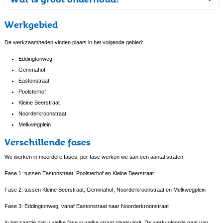
Werkgebied
De werkzaamheden vinden plaats in het volgende gebied:
Eddingtonweg
Gemmahof
Eastonstraat
Poolsterhof
Kleine Beerstraat
Noorderkroonstraat
Melkwegplein
Verschillende fases
We werken in meerdere fases, per fase werken we aan een aantal straten.
Fase 1: tussen Eastonstraat, Poolsterhof en Kleine Beerstraat
Fase 2: tussen Kleine Beerstraat, Gemmahof, Noorderkroonstraat en Melkwegplein
Fase 3: Eddingtonweg, vanaf Eastonstraat naar Noorderkroonstraat
In het kaartje ziet u welke fase in welke straat plaatsvindt. De werkvolgorde gaat van