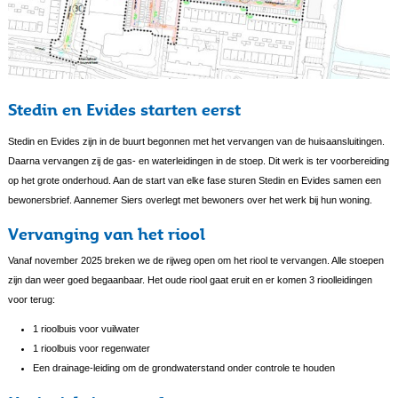
Stedin en Evides starten eerst
Stedin en Evides zijn in de buurt begonnen met het vervangen van de huisaansluitingen.
Daarna vervangen zij de gas- en waterleidingen in de stoep. Dit werk is ter voorbereiding
op het grote onderhoud. Aan de start van elke fase sturen Stedin en Evides samen een
bewonersbrief. Aannemer Siers overlegt met bewoners over het werk bij hun woning.
Vervanging van het riool
Vanaf november 2025 breken we de rijweg open om het riool te vervangen. Alle stoepen
zijn dan weer goed begaanbaar. Het oude riool gaat eruit en er komen 3 rioolleidingen
voor terug:
1 rioolbuis voor vuilwater
1 rioolbuis voor regenwater
Een drainage-leiding om de grondwaterstand onder controle te houden