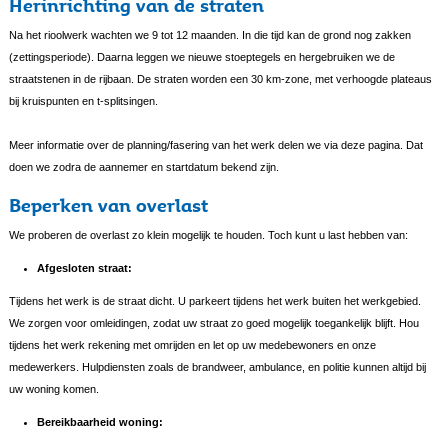
Herinrichting van de straten
Na het rioolwerk wachten we 9 tot 12 maanden. In die tijd kan de grond nog zakken
(zettingsperiode). Daarna leggen we nieuwe stoeptegels en hergebruiken we de
straatstenen in de rijbaan. De straten worden een 30 km-zone, met verhoogde plateaus
bij kruispunten en t-splitsingen.
Meer informatie over de planning/fasering van het werk delen we via deze pagina. Dat
doen we zodra de aannemer en startdatum bekend zijn.
Beperken van overlast
We proberen de overlast zo klein mogelijk te houden. Toch kunt u last hebben van:
Afgesloten straat:
Tijdens het werk is de straat dicht. U parkeert tijdens het werk buiten het werkgebied.
We zorgen voor omleidingen, zodat uw straat zo goed mogelijk toegankelijk blijft. Hou
tijdens het werk rekening met omrijden en let op uw medebewoners en onze
medewerkers. Hulpdiensten zoals de brandweer, ambulance, en politie kunnen altijd bij
uw woning komen.
Bereikbaarheid woning: