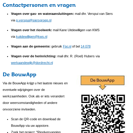
Contactpersonen en vragen
Vragen over gas- en wateraansluitingen:
mail dhr. Verspui van Siers
via
p.verspui@siersgroep.nl
Vragen over het rioolwerk:
mail Kane Uitdewilligen van KWS
via
kuitdewilligen@kws.nl
Vragen aan de gemeente:
gebruik
Fixi.nl
of bel
14 078
Vragen over de herinrichting:
mail dhr. R. (Roel) Hubers via
werkaandewijk@dordrecht.nl
De BouwApp
Via de BouwApp krijgt u het laatste nieuws en
eventuele wijzigingen over de
werkzaamheden. Ook als er iets verandert
door weersomstandigheden of andere
onvoorziene invloeden.
Scan de QR-code en download de
BouwApp via uw appstore.
Zoek het project: "Rioolvervanging