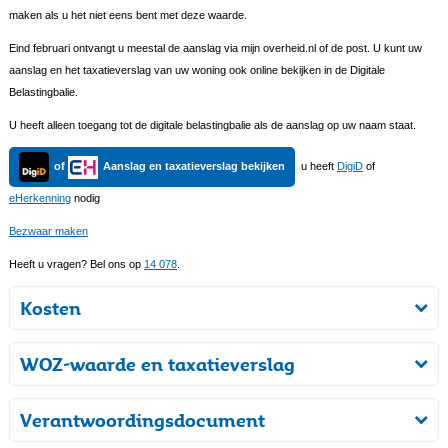
maken als u het niet eens bent met deze waarde.
Eind februari ontvangt u meestal de aanslag via mijn overheid.nl of de post. U kunt uw
aanslag en het taxatieverslag van uw woning ook online bekijken in de Digitale
Belastingbalie.
U heeft alleen toegang tot de digitale belastingbalie als de aanslag op uw naam staat.
of
Aanslag en taxatieverslag bekijken
u heeft
DigiD
of
eHerkenning
nodig
Bezwaar maken
Heeft u vragen? Bel ons op
14 078
.
Kosten
WOZ-waarde en taxatieverslag
Verantwoordingsdocument