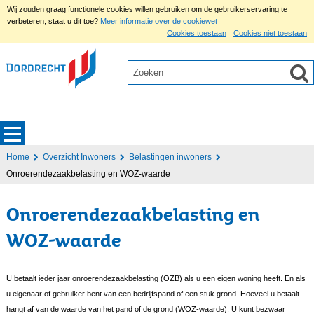
Wij zouden graag functionele cookies willen gebruiken om de gebruikerservaring te
verbeteren, staat u dit toe?
Meer informatie over de cookiewet
Cookies toestaan
Cookies niet toestaan
Home
Overzicht Inwoners
Belastingen inwoners
Onroerendezaakbelasting en WOZ-waarde
Onroerendezaakbelasting en
WOZ-waarde
U betaalt ieder jaar onroerendezaakbelasting (OZB) als u een eigen woning heeft. En als
u eigenaar of gebruiker bent van een bedrijfspand of een stuk grond. Hoeveel u betaalt
hangt af van de waarde van het pand of de grond (WOZ-waarde). U kunt bezwaar