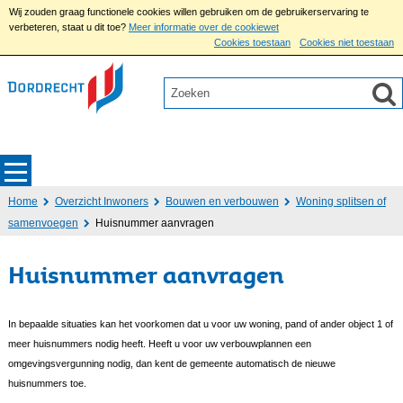
Wij zouden graag functionele cookies willen gebruiken om de gebruikerservaring te
verbeteren, staat u dit toe?
Meer informatie over de cookiewet
Cookies toestaan
Cookies niet toestaan
Home
Overzicht Inwoners
Bouwen en verbouwen
Woning splitsen of
samenvoegen
Huisnummer aanvragen
Huisnummer aanvragen
In bepaalde situaties kan het voorkomen dat u voor uw woning, pand of ander object 1 of
meer huisnummers nodig heeft. Heeft u voor uw verbouwplannen een
omgevingsvergunning nodig, dan kent de gemeente automatisch de nieuwe
huisnummers toe.