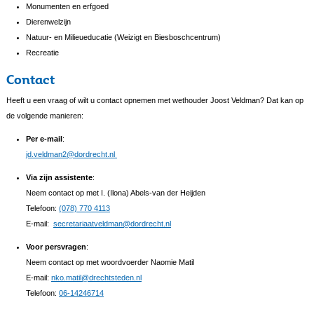
Monumenten en erfgoed
Dierenwelzijn
Natuur- en Milieueducatie (Weizigt en Biesboschcentrum)
Recreatie
Contact
Heeft u een vraag of wilt u contact opnemen met wethouder Joost Veldman? Dat kan op
de volgende manieren:
Per e-mail
:
jd.veldman2@dordrecht.nl
Via zijn assistente
:
Neem contact op met I. (Ilona) Abels-van der Heijden
Telefoon:
(078) 770 4113
E-mail:
secretariaatveldman@dordrecht.nl
Voor persvragen
:
Neem contact op met woordvoerder Naomie Matil
E-mail:
nko.matil@drechtsteden.nl
Telefoon:
06-14246714