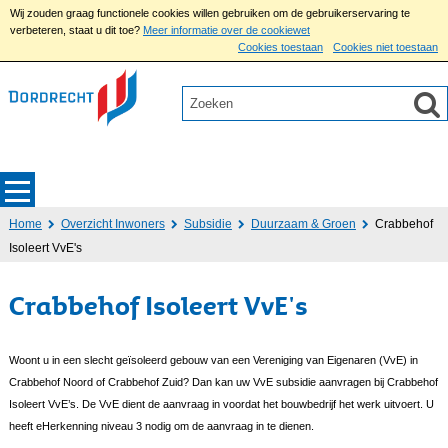
Wij zouden graag functionele cookies willen gebruiken om de gebruikerservaring te
verbeteren, staat u dit toe?
Meer informatie over de cookiewet
Cookies toestaan
Cookies niet toestaan
Home
Overzicht Inwoners
Subsidie
Duurzaam & Groen
Crabbehof
Isoleert VvE's
Crabbehof Isoleert VvE's
Woont u in een slecht geïsoleerd gebouw van een Vereniging van Eigenaren (VvE) in
Crabbehof Noord of Crabbehof Zuid? Dan kan uw VvE subsidie aanvragen bij Crabbehof
Isoleert VvE’s. De VvE dient de aanvraag in voordat het bouwbedrijf het werk uitvoert. U
heeft eHerkenning niveau 3 nodig om de aanvraag in te dienen.