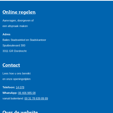
Online regelen
Aanvragen, doorgeven of
een afspraak maken
Adres
Balies Stadswinkel en Stadskantoor
Spuiboulevard 300
3311 GR Dordrecht
Contact
Lees hoe u ons bereikt
en onze openingstijden
Telefoon:
14 078
WhatsApp:
06 406 985 08
vanuit buitenland:
00 31 78 639 89 89
Over de website