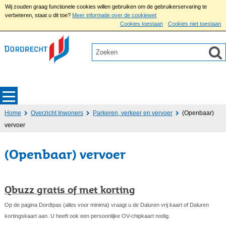
Wij zouden graag functionele cookies willen gebruiken om de gebruikerservaring te
verbeteren, staat u dit toe?
Meer informatie over de cookiewet
Cookies toestaan
Cookies niet toestaan
Home
Overzicht Inwoners
Parkeren, verkeer en vervoer
(Openbaar)
vervoer
(Openbaar) vervoer
Qbuzz gratis of met korting
Op de pagina Dordtpas (alles voor minima) vraagt u de Daluren vrij kaart of Daluren
kortingskaart aan. U heeft ook een persoonlijke OV-chipkaart nodig.