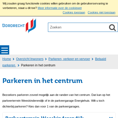
Wij zouden graag functionele cookies willen gebruiken om de gebruikerservaring te
verbeteren, staat u dit toe?
Meer informatie over de cookiewet
Cookies toestaan
Cookies niet toestaan
Home
Overzicht Inwoners
Parkeren, verkeer en vervoer
Betaald
parkeren
Parkeren in het centrum
Parkeren in het centrum
Bezoekers parkeren zoveel mogelijk aan de randen van het centrum. Dat kan op het
parkeerterrein Weeskinderendijk of in de parkeergarage Energiehuis. Wilt u toch
dichterbij parkeren? Kies dan voor 1 van de parkeergarages.