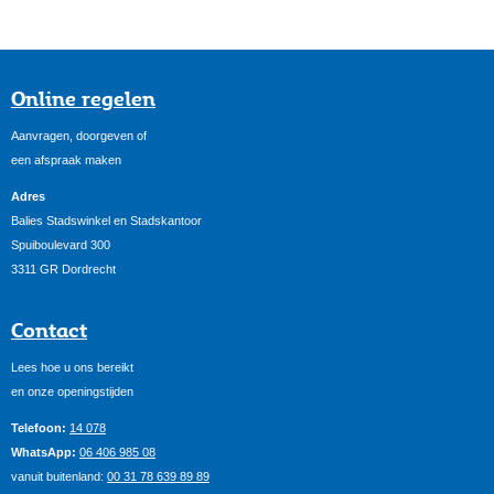
Online regelen
Aanvragen, doorgeven of
een afspraak maken
Adres
Balies Stadswinkel en Stadskantoor
Spuiboulevard 300
3311 GR Dordrecht
Contact
Lees hoe u ons bereikt
en onze openingstijden
Telefoon:
14 078
WhatsApp:
06 406 985 08
vanuit buitenland:
00 31 78 639 89 89