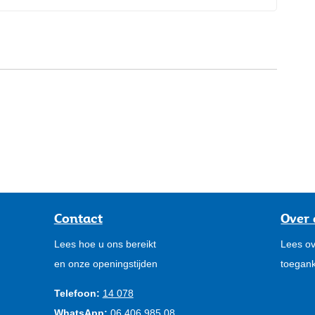
Contact
Over 
Lees hoe u ons bereikt
Lees ov
en onze openingstijden
toegank
Telefoon:
14 078
WhatsApp:
06 406 985 08