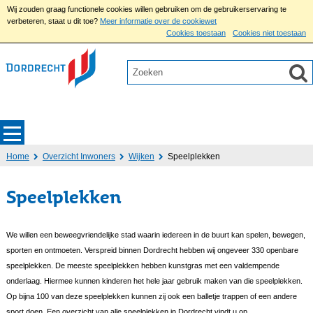
Wij zouden graag functionele cookies willen gebruiken om de gebruikerservaring te
verbeteren, staat u dit toe?
Meer informatie over de cookiewet
Cookies toestaan
Cookies niet toestaan
Home
Overzicht Inwoners
Wijken
Speelplekken
Speelplekken
We willen een beweegvriendelijke stad waarin iedereen in de buurt kan spelen, bewegen,
sporten en ontmoeten. Verspreid binnen Dordrecht hebben wij ongeveer 330 openbare
speelplekken. De meeste speelplekken hebben kunstgras met een valdempende
onderlaag. Hiermee kunnen kinderen het hele jaar gebruik maken van die speelplekken.
Op bijna 100 van deze speelplekken kunnen zij ook een balletje trappen of een andere
sport doen. Een overzicht van alle speelplekken in Dordrecht vindt u op