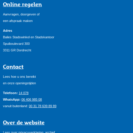
Online regelen
Aanvragen, doorgeven of
een afspraak maken
Adres
Balies Stadswinkel en Stadskantoor
Spuiboulevard 300
3311 GR Dordrecht
Contact
Lees hoe u ons bereikt
en onze openingstijden
Telefoon:
14 078
WhatsApp:
06 406 985 08
vanuit buitenland:
00 31 78 639 89 89
Over de website
Lees over privacyverklaring, archief,