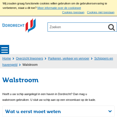
Wij zouden graag functionele cookies willen gebruiken om de gebruikerservaring te
verbeteren, staat u dit toe?
Meer informatie over de cookiewet
Cookies toestaan
Cookies niet toestaan
Home
Overzicht Inwoners
Parkeren, verkeer en vervoer
Schippers en
havengeld
Walstroom
Walstroom
Heeft u uw schip aangelegd in een haven in Dordrecht? Dan mag u
walstroom gebruiken. U sluit uw schip aan op een stroomkast op de kade.
Wat u eerst moet weten