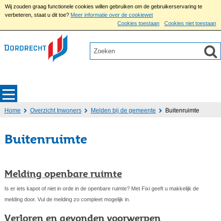
Wij zouden graag functionele cookies willen gebruiken om de gebruikerservaring te
verbeteren, staat u dit toe?
Meer informatie over de cookiewet
Cookies toestaan
Cookies niet toestaan
Home
Overzicht Inwoners
Melden bij de gemeente
Buitenruimte
Buitenruimte
Melding openbare ruimte
Is er iets kapot of niet in orde in de openbare ruimte? Met Fixi geeft u makkelijk de
melding door. Vul de melding zo compleet mogelijk in.
Verloren en gevonden voorwerpen