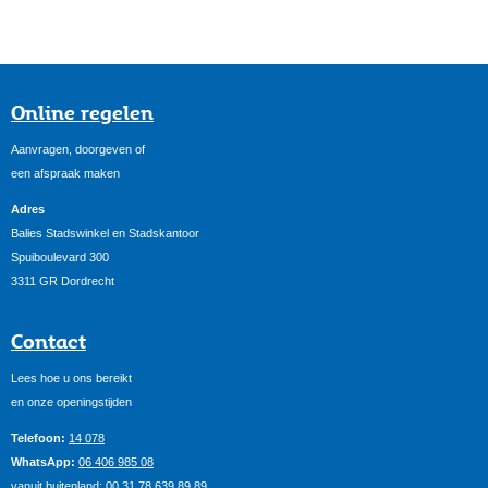
Online regelen
Aanvragen, doorgeven of
een afspraak maken
Adres
Balies Stadswinkel en Stadskantoor
Spuiboulevard 300
3311 GR Dordrecht
Contact
Lees hoe u ons bereikt
en onze openingstijden
Telefoon:
14 078
WhatsApp:
06 406 985 08
vanuit buitenland:
00 31 78 639 89 89