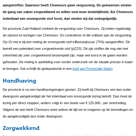
aangetroffen. Daarvoor heeft Chemours geen vergunning. De gemeenten vinden
de gang van zaken zorgwekkend en willen snel meer duidelijkheid. Als Chemours
inderdaad een onvergunde stof loost, dan vinden wij dat onbegrijpelijk.
De provincie Zuid-Holland verleent de vergunning voor Chemours. Zij meten regelmatig
de uitstoot en lozingen van Chemours. En controleren of die voldoen aan de vergunning.
Op 15 mei is bij een meting de onvergunde stof trifluorazijnzuur (TFA) aangetroffen. Dit
betreft een potentieel zeer zorgwekkende stof (pZZS). Dit zijn stoffen die nog niet met
zekerheid als zeer zorgwekkend bestempeld zijn, maar wel extra in de gaten worden
gehouden. De meting is aanleiding voor verder onderzoek om de situatie precies in kaart
te brengen. Dat schrijft de gedeputeerde in een
brief aan Provinciale Staten
.
Handhaving
De provincie is nu een handhavingstraject gestart. Zij heeft bij Chemours een last onder
dwangsom aangekondigd als het inderdaad een onvergunde lozing betreft. Dan moet de
lozing per direct stoppen, anders volgt er een boete van € 125.000,- per overtreding.
Volgens de wet heeft Chemours twee weken de tijd om te reageren op de bevindingen en
de aangekondigde last onder dwangsom.
Zorgwekkend