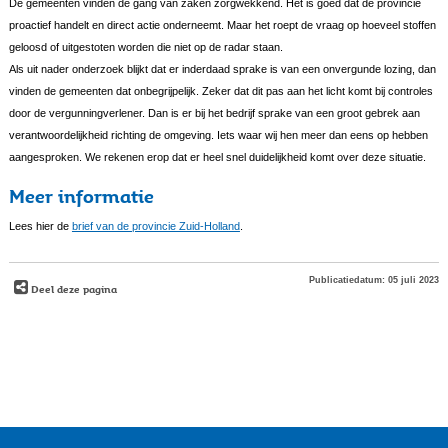
De gemeenten vinden de gang van zaken zorgwekkend. Het is goed dat de provincie
proactief handelt en direct actie onderneemt. Maar het roept de vraag op hoeveel stoffen
geloosd of uitgestoten worden die niet op de radar staan.
Als uit nader onderzoek blijkt dat er inderdaad sprake is van een onvergunde lozing, dan
vinden de gemeenten dat onbegrijpelijk. Zeker dat dit pas aan het licht komt bij controles
door de vergunningverlener. Dan is er bij het bedrijf sprake van een groot gebrek aan
verantwoordelijkheid richting de omgeving. Iets waar wij hen meer dan eens op hebben
aangesproken. We rekenen erop dat er heel snel duidelijkheid komt over deze situatie.
Meer informatie
Lees hier de
brief van de provincie Zuid-Holland
.
Publicatiedatum: 05 juli 2023
Deel deze pagina