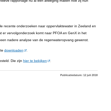
nitieve rapportage nu al een afweging maken hoe zij hun
 de recente onderzoeken naar oppervlaktewater in Zeeland en
at er vervolgonderzoek komt naar PFOA en GenX in het
is een nadere analyse van de regenwateropvang gewenst.
 te
downloaden
.
steld. Die zijn
hier te bekijken
.
Publicatiedatum: 12 juli 2018