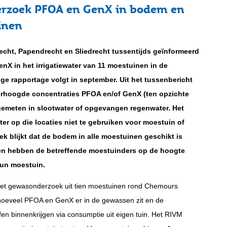
erzoek PFOA en GenX in bodem en
inen
cht, Papendrecht en Sliedrecht tussentijds geïnformeerd
nX in het irrigatiewater van 11 moestuinen in de
e rapportage volgt in september. Uit het tussenbericht
 verhoogde concentraties PFOA en/of GenX (ten opzichte
 gemeten in slootwater of opgevangen regenwater. Het
er op die locaties niet te gebruiken voor moestuin of
k blijkt dat de bodem in alle moestuinen geschikt is
n hebben de betreffende moestuinders op de hoogte
hun moestuin.
 het gewasonderzoek uit tien moestuinen rond Chemours
 hoeveel PFOA en GenX er in de gewassen zit en de
en binnenkrijgen via consumptie uit eigen tuin. Het RIVM