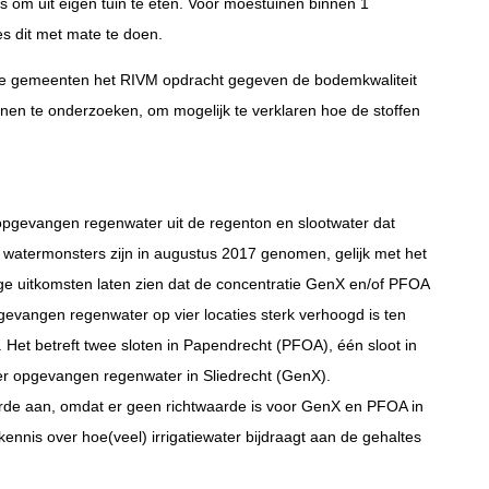
 is om uit eigen tuin te eten. Voor moestuinen binnen 1
es dit met mate te doen.
de gemeenten het RIVM opdracht gegeven de bodemkwaliteit
inen te onderzoeken, om mogelijk te verklaren hoe de stoffen
 opgevangen regenwater uit de regenton en slootwater dat
 watermonsters zijn in augustus 2017 genomen, gelijk met het
e uitkomsten laten zien dat de concentratie GenX en/of PFOA
gevangen regenwater op vier locaties sterk verhoogd is ten
 Het betreft twee sloten in Papendrecht (PFOA), één sloot in
r opgevangen regenwater in Sliedrecht (GenX).
rde aan, omdat er geen richtwaarde is voor GenX en PFOA in
kennis over hoe(veel) irrigatiewater bijdraagt aan de gehaltes