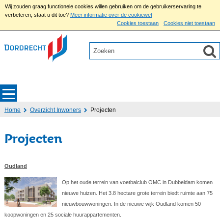
Wij zouden graag functionele cookies willen gebruiken om de gebruikerservaring te
verbeteren, staat u dit toe?
Meer informatie over de cookiewet
Cookies toestaan
Cookies niet toestaan
Home
Overzicht Inwoners
Projecten
Projecten
Oudland
Op het oude terrein van voetbalclub OMC in Dubbeldam komen
nieuwe huizen. Het 3.8 hectare grote terrein biedt ruimte aan 75
nieuwbouwwoningen. In de nieuwe wijk Oudland komen 50
koopwoningen en 25 sociale huurappartementen.