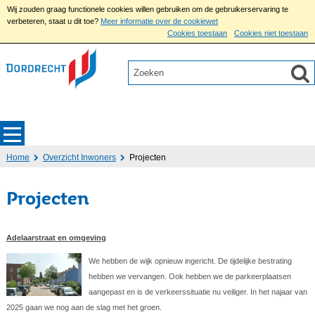
Wij zouden graag functionele cookies willen gebruiken om de gebruikerservaring te
verbeteren, staat u dit toe?
Meer informatie over de cookiewet
Cookies toestaan
Cookies niet toestaan
Home
Overzicht Inwoners
Projecten
Projecten
Adelaarstraat en omgeving
We hebben de wijk opnieuw ingericht. De tijdelijke bestrating
hebben we vervangen. Ook hebben we de parkeerplaatsen
aangepast en is de verkeerssituatie nu veiliger. In het najaar van
2025 gaan we nog aan de slag met het groen.