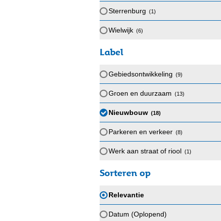
Sterrenburg
(1
)
Wielwijk
(6
)
Label
Gebiedsontwikkeling
(9
)
Groen en duurzaam
(13
)
Nieuwbouw
(18
)
Parkeren en verkeer
(8
)
Werk aan straat of riool
(1
)
Sorteren op
Relevantie
Datum (Oplopend)