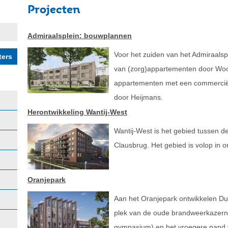
Projecten
Admiraalsplein: bouwplannen
Voor het zuiden van het Admiraalsp
van (zorg)appartementen door Wo
appartementen met een commercië
door Heijmans.
Herontwikkeling Wantij-West
Wantij-West is het gebied tussen d
Clausbrug. Het gebied is volop in o
Oranjepark
Aan het Oranjepark ontwikkelen D
plek van de oude brandweerkazerne
gymnasium) en het vroegere pand 