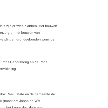
lein zijn er twee plannen. Het bouwen
onzorg en het bouwen van
le plint en grondgebonden woningen
e Prins Hendrikbrug en de Prins
ntwikkeling.
udok Real Estate en de gemeente de
 (naast het Johan de Witt
van het Leger des Heils aan de