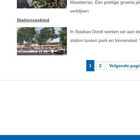
Maasterras. Een prettige groene pl
verblijven.
Stationsgebied
In Stadsas Dordt werken we aan de
station tussen park en binnenstad.
1
2
Volgende pag