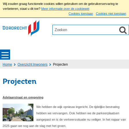
Wij zouden graag functionele cookies willen gebruiken om de gebruikerservaring te
verbeteren, staat u dit toe?
Meer informatie over de cookiewet
Cookies toestaan
Cookies niet toestaan
Home
Overzicht Inwoners
Projecten
Projecten
Adelaarstraat en omgeving
We hebben de wijk opnieuw ingericht. De tijdelijke bestrating
hebben we vervangen. Ook hebben we de parkeerplaatsen
aangepast en is de verkeerssituatie nu veiliger. In het najaar van
2025 gaan we nog aan de slag met het groen.