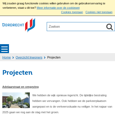
Wij zouden graag functionele cookies willen gebruiken om de gebruikerservaring te
verbeteren, staat u dit toe?
Meer informatie over de cookiewet
Cookies toestaan
Cookies niet toestaan
Home
Overzicht Inwoners
Projecten
Projecten
Adelaarstraat en omgeving
We hebben de wijk opnieuw ingericht. De tijdelijke bestrating
hebben we vervangen. Ook hebben we de parkeerplaatsen
aangepast en is de verkeerssituatie nu veiliger. In het najaar van
2025 gaan we nog aan de slag met het groen.