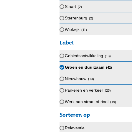
Staart
(2
)
Sterrenburg
(2
)
Wielwijk
(11
)
Label
Gebiedsontwikkeling
(13
)
Groen en duurzaam
(42
)
Nieuwbouw
(13
)
Parkeren en verkeer
(23
)
Werk aan straat of riool
(19
)
Sorteren op
Relevantie