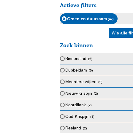
Actieve filters
Groen en duurzaam
(42
)
Zoek binnen
Binnenstad
(6
)
Dubbeldam
(5
)
Meerdere wijken
(9
)
Nieuw-Krispijn
(2
)
Noordflank
(2
)
Oud-Krispijn
(1
)
Reeland
(2
)