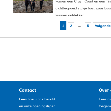
komen een Cruyff Court en een Tiny
dichtbegroeid stukje bos, waar bu
kunnen ontdekken.
1
2
…
5
Volgende
Contact
Over 
Lees hoe u ons bereikt
Lees ov
en onze openingstijden
toegank