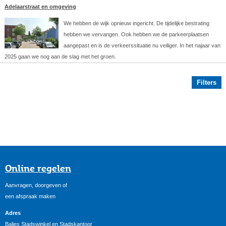
Adelaarstraat en omgeving
We hebben de wijk opnieuw ingericht. De tijdelijke bestrating
hebben we vervangen. Ook hebben we de parkeerplaatsen
aangepast en is de verkeerssituatie nu veiliger. In het najaar van
2025 gaan we nog aan de slag met het groen.
Filters
Online regelen
Aanvragen, doorgeven of
een afspraak maken
Adres
Balies Stadswinkel en Stadskantoor