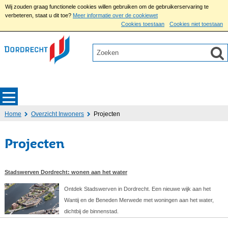
Wij zouden graag functionele cookies willen gebruiken om de gebruikerservaring te
verbeteren, staat u dit toe?
Meer informatie over de cookiewet
Cookies toestaan
Cookies niet toestaan
Home
Overzicht Inwoners
Projecten
Projecten
Stadswerven Dordrecht: wonen aan het water
Ontdek Stadswerven in Dordrecht. Een nieuwe wijk aan het
Wantij en de Beneden Merwede met woningen aan het water,
dichtbij de binnenstad.