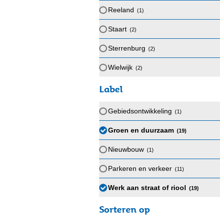
Reeland
(1
)
Staart
(2
)
Sterrenburg
(2
)
Wielwijk
(2
)
Label
Gebiedsontwikkeling
(1
)
Groen en duurzaam
(19
)
Nieuwbouw
(1
)
Parkeren en verkeer
(11
)
Werk aan straat of riool
(19
)
Sorteren op