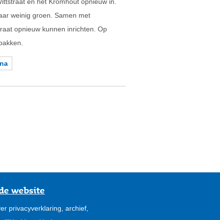
Wittstraat en het Kromhout opnieuw in.
maar weinig groen. Samen met
raat opnieuw kunnen inrichten. Op
npakken.
ina
de website
er privacyverklaring, archief,