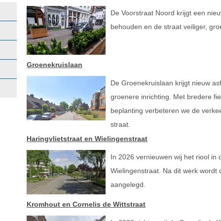
De Voorstraat Noord krijgt een nieuw
behouden en de straat veiliger, gr
Groenekruislaan
De Groenekruislaan krijgt nieuw asf
groenere inrichting. Met bredere f
beplanting verbeteren we de verkeer
straat.
Haringvlietstraat en Wielingenstraat
In 2026 vernieuwen wij het riool in 
Wielingenstraat. Na dit werk wordt
aangelegd.
Kromhout en Cornelis de Wittstraat