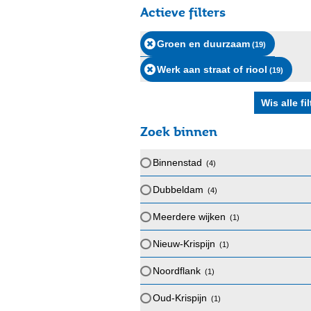
Actieve filters
Groen en duurzaam
(19
)
Werk aan straat of riool
(19
)
Zoek binnen
Binnenstad
(4
)
Dubbeldam
(4
)
Meerdere wijken
(1
)
Nieuw-Krispijn
(1
)
Noordflank
(1
)
Oud-Krispijn
(1
)