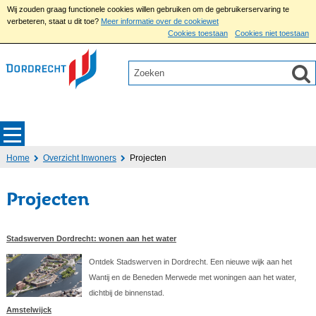
Wij zouden graag functionele cookies willen gebruiken om de gebruikerservaring te
verbeteren, staat u dit toe?
Meer informatie over de cookiewet
Cookies toestaan
Cookies niet toestaan
Home
Overzicht Inwoners
Projecten
Projecten
Stadswerven Dordrecht: wonen aan het water
Ontdek Stadswerven in Dordrecht. Een nieuwe wijk aan het
Wantij en de Beneden Merwede met woningen aan het water,
dichtbij de binnenstad.
Amstelwijck