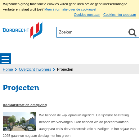
Wij zouden graag functionele cookies willen gebruiken om de gebruikerservaring te
verbeteren, staat u dit toe?
Meer informatie over de cookiewet
Cookies toestaan
Cookies niet toestaan
Home
Overzicht Inwoners
Projecten
Projecten
Adelaarstraat en omgeving
We hebben de wijk opnieuw ingericht. De tijdelijke bestrating
hebben we vervangen. Ook hebben we de parkeerplaatsen
aangepast en is de verkeerssituatie nu veiliger. In het najaar van
2025 gaan we nog aan de slag met het groen.