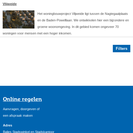
Vlijweide
Het woningbouwproject Vlijweide ligt tussen de Nagtegaalplaats
en de Baden-Powelllaan. We ontwikkelen hier een bijzondere en
groene woonomgeving. In dit gebied komen ongeveer 70
woningen voor mensen met een hoger inkomen.
Filters
Online regelen
Aanvragen, doorgeven of
een afspraak maken
Adres
Balies Stadswinkel en Stadskantoor