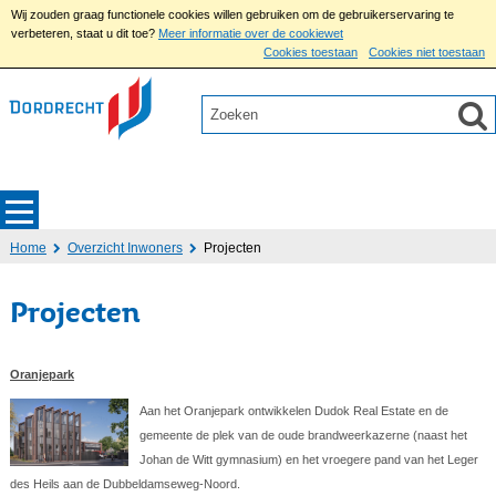
Wij zouden graag functionele cookies willen gebruiken om de gebruikerservaring te
verbeteren, staat u dit toe?
Meer informatie over de cookiewet
Cookies toestaan
Cookies niet toestaan
Home
Overzicht Inwoners
Projecten
Projecten
Oranjepark
Aan het Oranjepark ontwikkelen Dudok Real Estate en de
gemeente de plek van de oude brandweerkazerne (naast het
Johan de Witt gymnasium) en het vroegere pand van het Leger
des Heils aan de Dubbeldamseweg-Noord.