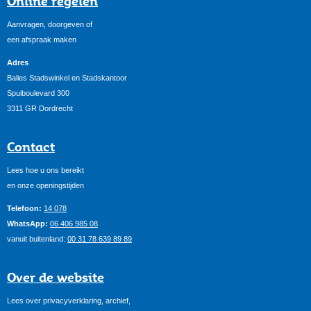
Online regelen
Aanvragen, doorgeven of
een afspraak maken
Adres
Balies Stadswinkel en Stadskantoor
Spuiboulevard 300
3311 GR Dordrecht
Contact
Lees hoe u ons bereikt
en onze openingstijden
Telefoon:
14 078
WhatsApp:
06 406 985 08
vanuit buitenland:
00 31 78 639 89 89
Over de website
Lees over privacyverklaring, archief,