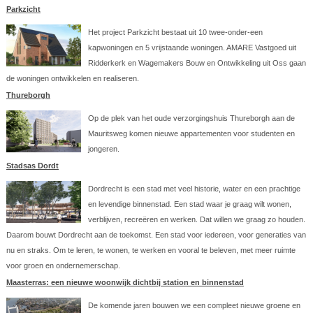
Parkzicht
Het project Parkzicht bestaat uit 10 twee-onder-een
kapwoningen en 5 vrijstaande woningen. AMARE Vastgoed uit
Ridderkerk en Wagemakers Bouw en Ontwikkeling uit Oss gaan
de woningen ontwikkelen en realiseren.
Thureborgh
Op de plek van het oude verzorgingshuis Thureborgh aan de
Mauritsweg komen nieuwe appartementen voor studenten en
jongeren.
Stadsas Dordt
Dordrecht is een stad met veel historie, water en een prachtige
en levendige binnenstad. Een stad waar je graag wilt wonen,
verblijven, recreëren en werken. Dat willen we graag zo houden.
Daarom bouwt Dordrecht aan de toekomst. Een stad voor iedereen, voor generaties van
nu en straks. Om te leren, te wonen, te werken en vooral te beleven, met meer ruimte
voor groen en ondernemerschap.
Maasterras: een nieuwe woonwijk dichtbij station en binnenstad
De komende jaren bouwen we een compleet nieuwe groene en