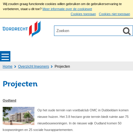
Wij zouden graag functionele cookies willen gebruiken om de gebruikerservaring te
verbeteren, staat u dit toe?
Meer informatie over de cookiewet
Cookies toestaan
Cookies niet toestaan
Home
Overzicht Inwoners
Projecten
Projecten
Oudland
Op het oude terrein van voetbalclub OMC in Dubbeldam komen
nieuwe huizen. Het 3.8 hectare grote terrein biedt ruimte aan 75
nieuwbouwwoningen. In de nieuwe wijk Oudland komen 50
koopwoningen en 25 sociale huurappartementen.