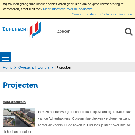
Wij zouden graag functionele cookies willen gebruiken om de gebruikerservaring te
verbeteren, staat u dit toe?
Meer informatie over de cookiewet
Cookies toestaan
Cookies niet toestaan
Home
Overzicht Inwoners
Projecten
Projecten
Achterhakkers
In 2025 hebben we groot onderhoud uitgevoerd bij de kademuur
van de Achterhakkers. Op sommige plekken verdween er zand
achter de kademuur de haven in. Hier lees je meer over hoe we
dit hebben opgelost.