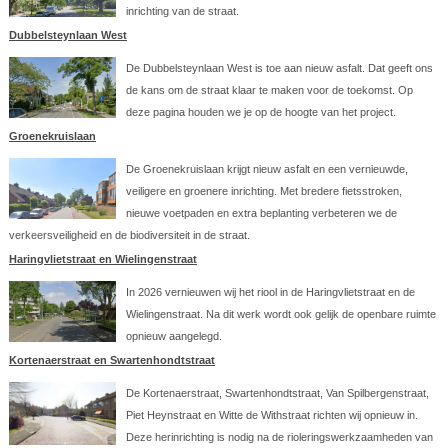
inrichting van de straat.
Dubbelsteynlaan West
De Dubbelsteynlaan West is toe aan nieuw asfalt. Dat geeft ons
de kans om de straat klaar te maken voor de toekomst. Op
deze pagina houden we je op de hoogte van het project.
Groenekruislaan
De Groenekruislaan krijgt nieuw asfalt en een vernieuwde,
veiligere en groenere inrichting. Met bredere fietsstroken,
nieuwe voetpaden en extra beplanting verbeteren we de
verkeersveiligheid en de biodiversiteit in de straat.
Haringvlietstraat en Wielingenstraat
In 2026 vernieuwen wij het riool in de Haringvlietstraat en de
Wielingenstraat. Na dit werk wordt ook gelijk de openbare ruimte
opnieuw aangelegd.
Kortenaerstraat en Swartenhondtstraat
De Kortenaerstraat, Swartenhondtstraat, Van Spilbergenstraat,
Piet Heynstraat en Witte de Withstraat richten wij opnieuw in.
Deze herinrichting is nodig na de rioleringswerkzaamheden van