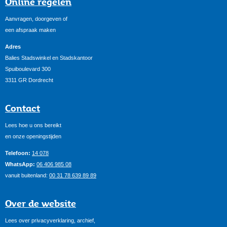
Online regelen
Aanvragen, doorgeven of
een afspraak maken
Adres
Balies Stadswinkel en Stadskantoor
Spuiboulevard 300
3311 GR Dordrecht
Contact
Lees hoe u ons bereikt
en onze openingstijden
Telefoon:
14 078
WhatsApp:
06 406 985 08
vanuit buitenland:
00 31 78 639 89 89
Over de website
Lees over privacyverklaring, archief,