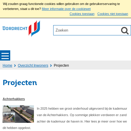
Wij zouden graag functionele cookies willen gebruiken om de gebruikerservaring te
verbeteren, staat u dit toe?
Meer informatie over de cookiewet
Cookies toestaan
Cookies niet toestaan
Home
Overzicht Inwoners
Projecten
Projecten
Achterhakkers
In 2025 hebben we groot onderhoud uitgevoerd bij de kademuur
van de Achterhakkers. Op sommige plekken verdween er zand
achter de kademuur de haven in. Hier lees je meer over hoe we
dit hebben opgelost.