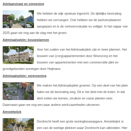
Adelaarstraat en omgeving
We hebben de wijk opnieuw ingericht. De tijdelijke bestrating
hebben we vervangen. Ook hebben we de parkeerplaatsen
aangepast en is de verkeerssituatie nu veiliger. In het najaar van
2025 gaan we nog aan de slag met het groen.
Admiraalsplein: bouwplannen
Voor het zuiden van het Admiraalsplein zijn er twee plannen. Het
bouwen van (zorg)appartementen door Woonzorg en het
bouwen van appartementen met een commerciële plint en
grondgebonden woningen door Heijmans.
Admiraalsplein: vergroening
We maken het Admiraalsplein groener. Op een deel van het plein
halen we de bestrating weg. Dit is het deel met de keien. In dat
deel zetten we bomen, struiken en vaste planten neer.
Daarnaast gaan we nog een paar andere werkzaamheden uitvoeren.
Amstelwijck
Dordrecht heeft een grote woningbouwopgave. Amstelwijck is
een van de weinige plekken waar Dordrecht kan uitbreiden. Hier