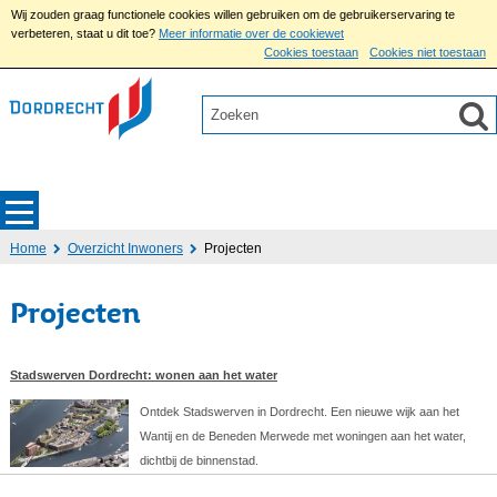
Wij zouden graag functionele cookies willen gebruiken om de gebruikerservaring te
verbeteren, staat u dit toe?
Meer informatie over de cookiewet
Cookies toestaan
Cookies niet toestaan
Home
Overzicht Inwoners
Projecten
Projecten
Stadswerven Dordrecht: wonen aan het water
Ontdek Stadswerven in Dordrecht. Een nieuwe wijk aan het
Wantij en de Beneden Merwede met woningen aan het water,
dichtbij de binnenstad.