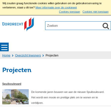
Wij zouden graag functionele cookies willen gebruiken om de gebruikerservaring te
verbeteren, staat u dit toe?
Meer informatie over de cookiewet
Cookies toestaan
Cookies niet toestaan
Home
Overzicht Inwoners
Projecten
Projecten
Spuiboulevard
De komende jaren bouwen we aan de nieuwe Spuiboulevard.
Het wordt een mooie en prettige plek om te wonen en te
verblijven.