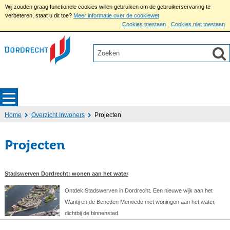
Wij zouden graag functionele cookies willen gebruiken om de gebruikerservaring te
verbeteren, staat u dit toe?
Meer informatie over de cookiewet
Cookies toestaan
Cookies niet toestaan
Home
Overzicht Inwoners
Projecten
Projecten
Stadswerven Dordrecht: wonen aan het water
Ontdek Stadswerven in Dordrecht. Een nieuwe wijk aan het
Wantij en de Beneden Merwede met woningen aan het water,
dichtbij de binnenstad.