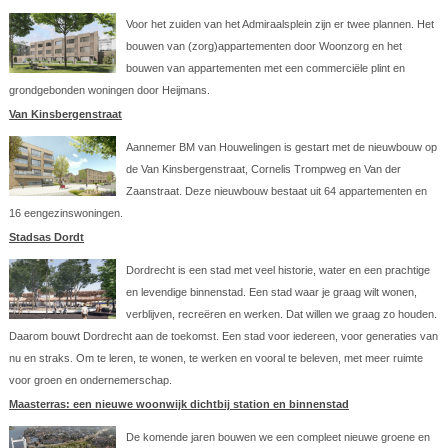
Voor het zuiden van het Admiraalsplein zijn er twee plannen. Het
bouwen van (zorg)appartementen door Woonzorg en het
bouwen van appartementen met een commerciële plint en
grondgebonden woningen door Heijmans.
Van Kinsbergenstraat
Aannemer BM van Houwelingen is gestart met de nieuwbouw op
de Van Kinsbergenstraat, Cornelis Trompweg en Van der
Zaanstraat. Deze nieuwbouw bestaat uit 64 appartementen en
16 eengezinswoningen.
Stadsas Dordt
Dordrecht is een stad met veel historie, water en een prachtige
en levendige binnenstad. Een stad waar je graag wilt wonen,
verblijven, recreëren en werken. Dat willen we graag zo houden.
Daarom bouwt Dordrecht aan de toekomst. Een stad voor iedereen, voor generaties van
nu en straks. Om te leren, te wonen, te werken en vooral te beleven, met meer ruimte
voor groen en ondernemerschap.
Maasterras: een nieuwe woonwijk dichtbij station en binnenstad
De komende jaren bouwen we een compleet nieuwe groene en