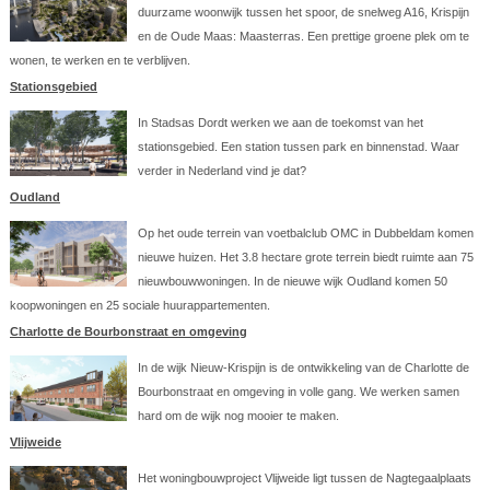
duurzame woonwijk tussen het spoor, de snelweg A16, Krispijn
en de Oude Maas: Maasterras. Een prettige groene plek om te
wonen, te werken en te verblijven.
Stationsgebied
In Stadsas Dordt werken we aan de toekomst van het
stationsgebied. Een station tussen park en binnenstad. Waar
verder in Nederland vind je dat?
Oudland
Op het oude terrein van voetbalclub OMC in Dubbeldam komen
nieuwe huizen. Het 3.8 hectare grote terrein biedt ruimte aan 75
nieuwbouwwoningen. In de nieuwe wijk Oudland komen 50
koopwoningen en 25 sociale huurappartementen.
Charlotte de Bourbonstraat en omgeving
In de wijk Nieuw-Krispijn is de ontwikkeling van de Charlotte de
Bourbonstraat en omgeving in volle gang. We werken samen
hard om de wijk nog mooier te maken.
Vlijweide
Het woningbouwproject Vlijweide ligt tussen de Nagtegaalplaats