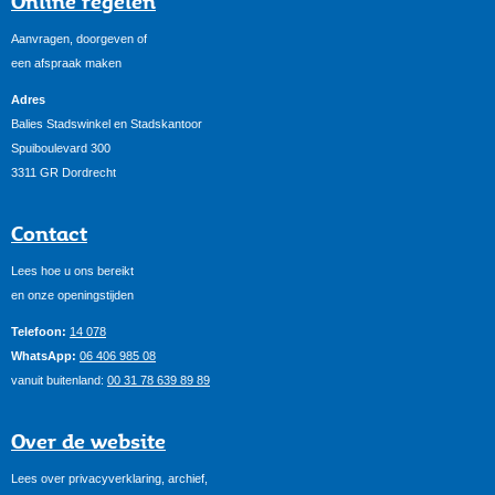
Online regelen
Aanvragen, doorgeven of
een afspraak maken
Adres
Balies Stadswinkel en Stadskantoor
Spuiboulevard 300
3311 GR Dordrecht
Contact
Lees hoe u ons bereikt
en onze openingstijden
Telefoon:
14 078
WhatsApp:
06 406 985 08
vanuit buitenland:
00 31 78 639 89 89
Over de website
Lees over privacyverklaring, archief,