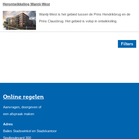
Herontwikkeling Wantij-West
Wantij-West is het gebied tussen de Prins Hendrikbrug en de
Prins Clausbrug. Het gebied is volop in ontwikkeling.
Filters
Online regelen
Aanvragen, doorgeven of
een afspraak maken
Adres
Balies Stadswinkel en Stadskantoor
Spuiboulevard 300