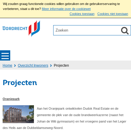
Wij zouden graag functionele cookies willen gebruiken om de gebruikerservaring te
verbeteren, staat u dit toe?
Meer informatie over de cookiewet
Cookies toestaan
Cookies niet toestaan
Home
Overzicht Inwoners
Projecten
Projecten
Oranjepark
Aan het Oranjepark ontwikkelen Dudok Real Estate en de
gemeente de plek van de oude brandweerkazerne (naast het
Johan de Witt gymnasium) en het vroegere pand van het Leger
des Heils aan de Dubbeldamseweg-Noord.