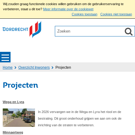
Wij zouden graag functionele cookies willen gebruiken om de gebruikerservaring te
verbeteren, staat u dit toe?
Meer informatie over de cookiewet
Cookies toestaan
Cookies niet toestaan
Home
Overzicht Inwoners
Projecten
Projecten
Wega en Lyra
In 2026 vervangen we in de Wega en Lyra het riool en de
bestrating. Dit groot onderhoud grijpen we aan om ook de
inrichting van de straten te verbeteren.
Minnaertweg