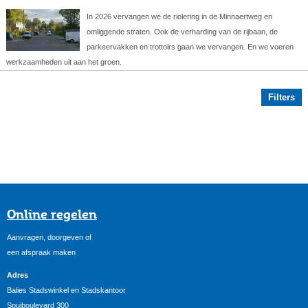
In 2026 vervangen we de riolering in de Minnaertweg en
omliggende straten. Ook de verharding van de rijbaan, de
parkeervakken en trottoirs gaan we vervangen. En we voeren
werkzaamheden uit aan het groen.
Filters
Online regelen
Aanvragen, doorgeven of
een afspraak maken
Adres
Balies Stadswinkel en Stadskantoor
Spuiboulevard 300