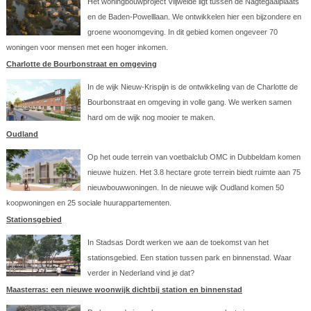
Het woningbouwproject Vlijweide ligt tussen de Nagtegaalplaats
en de Baden-Powelllaan. We ontwikkelen hier een bijzondere en
groene woonomgeving. In dit gebied komen ongeveer 70
woningen voor mensen met een hoger inkomen.
Charlotte de Bourbonstraat en omgeving
In de wijk Nieuw-Krispijn is de ontwikkeling van de Charlotte de
Bourbonstraat en omgeving in volle gang. We werken samen
hard om de wijk nog mooier te maken.
Oudland
Op het oude terrein van voetbalclub OMC in Dubbeldam komen
nieuwe huizen. Het 3.8 hectare grote terrein biedt ruimte aan 75
nieuwbouwwoningen. In de nieuwe wijk Oudland komen 50
koopwoningen en 25 sociale huurappartementen.
Stationsgebied
In Stadsas Dordt werken we aan de toekomst van het
stationsgebied. Een station tussen park en binnenstad. Waar
verder in Nederland vind je dat?
Maasterras: een nieuwe woonwijk dichtbij station en binnenstad