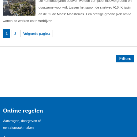
De komende jaren bouwen we een compleet nieuwe groene en
duurzame woonwijk tussen het spoor, de snelweg A16, Krispijn
en de Oude Maas: Maasterras. Een prettige groene plek om te
wonen, te werken en te verblijven.
1
2
Volgende pagina
Filters
Online regelen
Aanvragen, doorgeven of
een afspraak maken