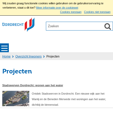
Wij zouden graag functionele cookies willen gebruiken om de gebruikerservaring te
verbeteren, staat u dit toe?
Meer informatie over de cookiewet
Cookies toestaan
Cookies niet toestaan
Home
Overzicht Inwoners
Projecten
Projecten
Stadswerven Dordrecht: wonen aan het water
Ontdek Stadswerven in Dordrecht. Een nieuwe wijk aan het
Wantij en de Beneden Merwede met woningen aan het water,
dichtbij de binnenstad.