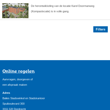
De herontwikkeling van de locatie Karel Doormanweg
(Kompaslocatie) is in volle gang.
Filters
Online regelen
Aanvragen, doorgeven of
een afspraak maken
Adres
Balies Stadswinkel en Stadskantoor
Spuiboulevard 300
3311 GR Dordrecht