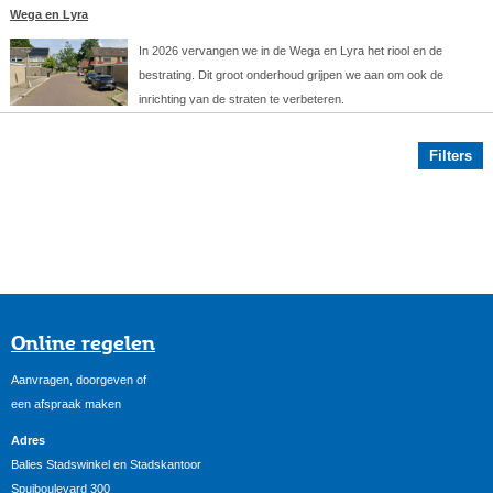
Wega en Lyra
In 2026 vervangen we in de Wega en Lyra het riool en de
bestrating. Dit groot onderhoud grijpen we aan om ook de
inrichting van de straten te verbeteren.
Filters
Online regelen
Aanvragen, doorgeven of
een afspraak maken
Adres
Balies Stadswinkel en Stadskantoor
Spuiboulevard 300