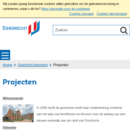
Wij zouden graag functionele cookies willen gebruiken om de gebruikerservaring te
verbeteren, staat u dit toe?
Meer informatie over de cookiewet
Cookies toestaan
Cookies niet toestaan
Home
Overzicht Inwoners
Projecten
Projecten
Wilgenwende
In 2005 heeft de gemeente heeft haar medewerking verleend
aan het plan van Am/Wonen en Amvest voor de aanleg van een
nieuwe woonwijk aan de rand van Dordrecht.
Vlijweide