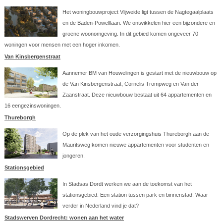
Het woningbouwproject Vlijweide ligt tussen de Nagtegaalplaats
en de Baden-Powelllaan. We ontwikkelen hier een bijzondere en
groene woonomgeving. In dit gebied komen ongeveer 70
woningen voor mensen met een hoger inkomen.
Van Kinsbergenstraat
Aannemer BM van Houwelingen is gestart met de nieuwbouw op
de Van Kinsbergenstraat, Cornelis Trompweg en Van der
Zaanstraat. Deze nieuwbouw bestaat uit 64 appartementen en
16 eengezinswoningen.
Thureborgh
Op de plek van het oude verzorgingshuis Thureborgh aan de
Mauritsweg komen nieuwe appartementen voor studenten en
jongeren.
Stationsgebied
In Stadsas Dordt werken we aan de toekomst van het
stationsgebied. Een station tussen park en binnenstad. Waar
verder in Nederland vind je dat?
Stadswerven Dordrecht: wonen aan het water