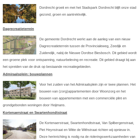
Dordrecht groeit en met het Stadspark Dordrecht blijft onze stad
gezond, groen en aantrekkelijk.
Dagrecreatieterrein
De gemeente Dordrecht werkt aan de aanleg van een nieuw
Dagrecreatieterrein tussen de Provincialeweg, Zeedijk en
Zuidendijk, nabij de Nieuwe Dordtse Biesbosch. Dit gebied wordt
een groene plek voor ontspanning, natuurbeleving en recreatie. Dit gebied draagt bij aan
het spreiden van de druk op bestaande recreatiegebieden.
Admiraalsplein: bouwplannen
Voor het zuiden van het Admiraalsplein zijn er twee plannen. Het
bouwen van (zorg)appartementen door Woonzorg en het
bouwen van appartementen met een commerciële plint en
grondgebonden woningen door Heijmans.
Kortenaerstraat en Swartenhondtstraat
De Kortenaerstraat, Swartenhondtstraat, Van Spilbergenstraat,
Piet Heynstraat en Witte de Withstraat richten wij opnieuw in.
Deze herinrichting is nodig na de rioleringswerkzaamheden van