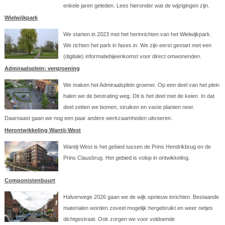
enkele jaren geleden. Lees hieronder wat de wijzigingen zijn.
Wielwijkpark
We starten in 2023 met het herinrichten van het Wielwijkpark.
We richten het park in fases in. We zijn eerst gestart met een
(digitale) informatiebijeenkomst voor direct omwonenden.
Admiraalsplein: vergroening
We maken het Admiraalsplein groener. Op een deel van het plein
halen we de bestrating weg. Dit is het deel met de keien. In dat
deel zetten we bomen, struiken en vaste planten neer.
Daarnaast gaan we nog een paar andere werkzaamheden uitvoeren.
Herontwikkeling Wantij-West
Wantij-West is het gebied tussen de Prins Hendrikbrug en de
Prins Clausbrug. Het gebied is volop in ontwikkeling.
Componistenbuurt
Halverwege 2026 gaan we de wijk opnieuw inrichten. Bestaande
materialen worden zoveel mogelijk hergebruikt en weer netjes
dichtgestraat. Ook zorgen we voor voldoende