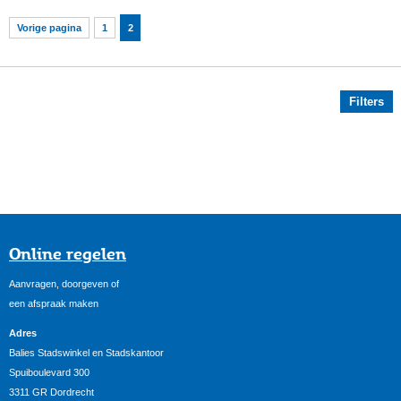
Vorige pagina
1
2
Filters
Online regelen
Aanvragen, doorgeven of
een afspraak maken
Adres
Balies Stadswinkel en Stadskantoor
Spuiboulevard 300
3311 GR Dordrecht