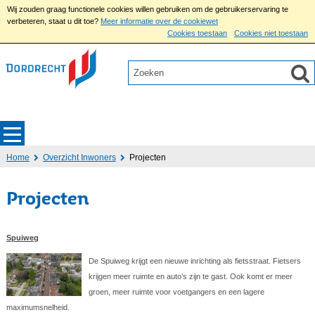
Wij zouden graag functionele cookies willen gebruiken om de gebruikerservaring te
verbeteren, staat u dit toe?
Meer informatie over de cookiewet
Cookies toestaan
Cookies niet toestaan
Home
Overzicht Inwoners
Projecten
Projecten
Spuiweg
De Spuiweg krijgt een nieuwe inrichting als fietsstraat. Fietsers
krijgen meer ruimte en auto’s zijn te gast. Ook komt er meer
groen, meer ruimte voor voetgangers en een lagere
maximumsnelheid.