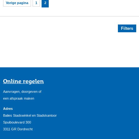
Vorige pagina
1
2
Filters
Online regelen
Aanvragen, doorgeven of
een afspraak maken
Adres
Balies Stadswinkel en Stadskantoor
Spuiboulevard 300
3311 GR Dordrecht